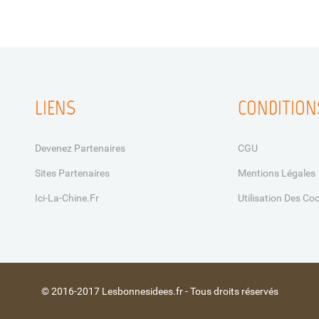
LIENS
CONDITION
Devenez Partenaires
CGU
Sites Partenaires
Mentions Légales
Ici-La-Chine.fr
Utilisation Des Co
© 2016-2017 Lesbonnesidees.fr - Tous droits réservés